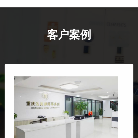
客户案例
达
美
律
师